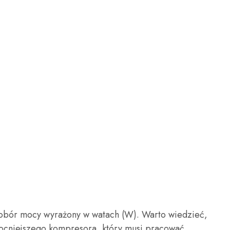
 pobór mocy wyrażony w watach (W). Warto wiedzieć,
mocniejszego kompresora, który musi pracować