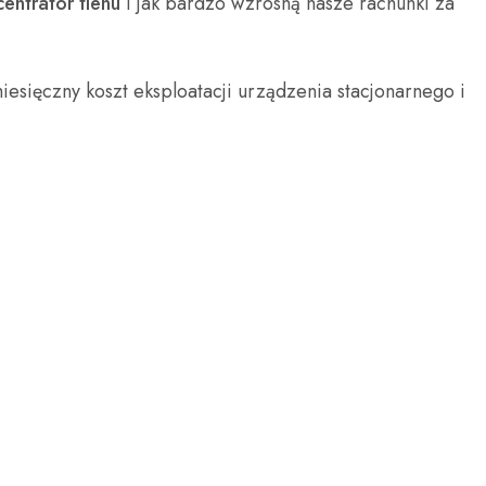
entrator tlenu
i jak bardzo wzrosną nasze rachunki za
esięczny koszt eksploatacji urządzenia stacjonarnego i