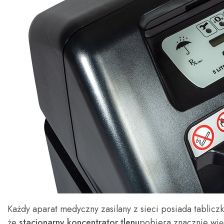
Każdy aparat medyczny zasilany z sieci posiada tabli
że
stacjonarny koncentrator tlenu
pobiera znacznie wię