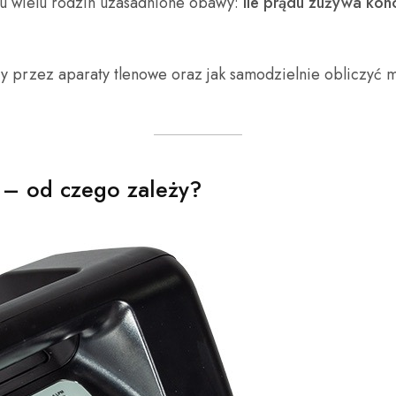
 u wielu rodzin uzasadnione obawy:
ile prądu zużywa konc
 przez aparaty tlenowe oraz jak samodzielnie obliczyć mi
 – od czego zależy?