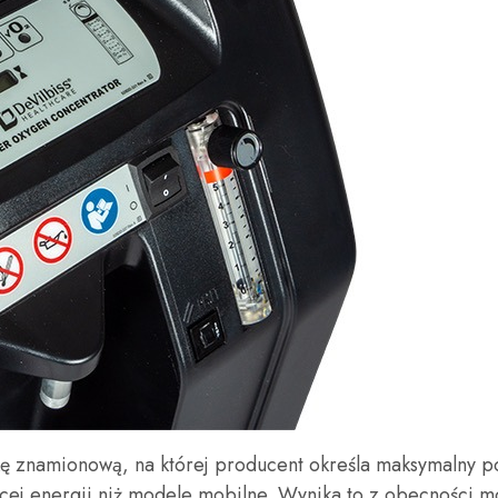
czkę znamionową, na której producent określa maksymalny
cej energii niż modele mobilne. Wynika to z obecności 