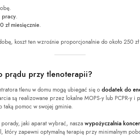
dobę.
ń pracy
.
0 zł miesięcznie
.
dobę, koszt ten wzrośnie proporcjonalnie do około 250 zł
 prądu przy tlenoterapii?
entratora tlenu w domu mogą ubiegać się o
dodatek do ene
rcia są realizowane przez lokalne MOPS-y lub PCPR-y i 
 taką pomoc w swojej gminie.
 porady, jaki aparat wybrać, nasza
wypożyczalnia koncen
 który zapewni optymalną terapię przy minimalnym pob