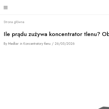
ME
Konc
tlen
Strona główna
–
Urzą
do
Ile prądu zużywa koncentrator tlenu? Ob
tleno
–
By
Medkar
in
Koncentratory tlenu
26/05/2026
Kond
tlen
–
Med
Serv