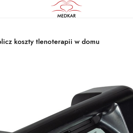
DKAR
entratory
u
dzenia
licz koszty tlenoterapii w domu
terapii
ensatory
u
kar
ice