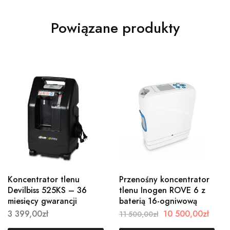
Powiązane produkty
Koncentrator tlenu
Przenośny koncentrator
Devilbiss 525KS – 36
tlenu Inogen ROVE 6 z
miesięcy gwarancji
baterią 16-ogniwową
3 399,00
zł
10 500,00
zł
11 500,00
zł