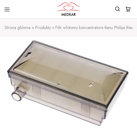
MEDKAR
Koncentratory
tlenu
Strona główna
»
Produkty
»
Filtr wlotowy koncentratora tlenu Philips Respi
–
Urządzenia
do
tlenoterapii
–
Kondensatory
tlenu
–
Medkar
Service