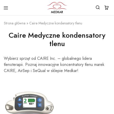
MEDKAR
Koncentratory
tlenu
Strona główna
»
Caire Medyczne kondensatory tlenu
–
Urządzenia
do
Caire Medyczne kondensatory
tlenoterapii
–
tlenu
Kondensatory
tlenu
–
Medkar
Wybierz sprzęt od CAIRE Inc. – globalnego lidera
Service
tlenoterapii. Poznaj innowacyjne koncentratory tlenu marek
CAIRE, AirSep i SeQual w sklepie Medkar!