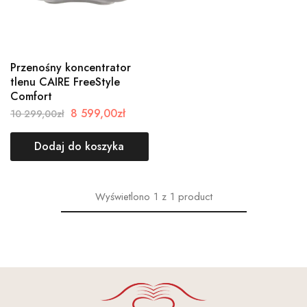
Przenośny koncentrator
tlenu CAIRE FreeStyle
Comfort
8 599,00
zł
10 299,00
zł
Dodaj do koszyka
Wyświetlono
1
z
1
product